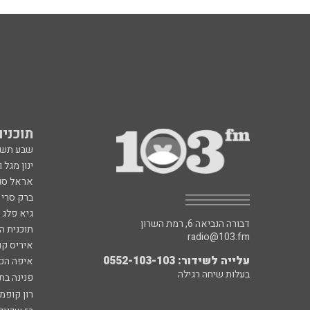
תוכניות fm
שבע תש
ינון מגל 
אראל סג"
ברק סרי 
גיא פלג
דבורה הנביאה 6, רמת השרון
תוכנית ה
radio@103.fm
איריס קו
עלייה לשידור: 0552-103-103
איפה הכ
בעלות שיחה רגילה
פנינה בת
רון קופמ