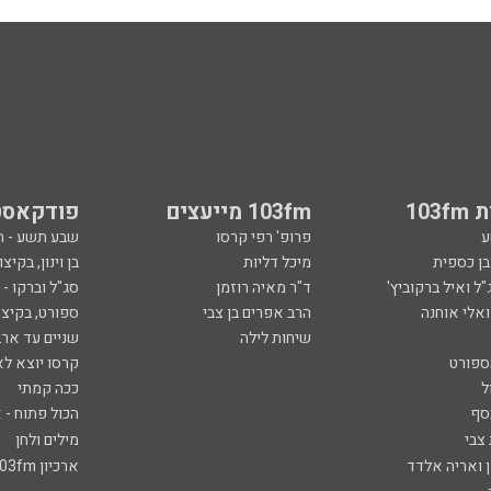
103
103fm מייעצים
פודקאסט
ע
פרופ' רפי קרסו
שבע תשע - 
ובן כספית
מיכל דליות
בן וינון, בקיצו
ל ואיל ברקוביץ'
ד"ר מאיה רוזמן
סג"ל וברקו -
ואלי אוחנה
הרב אפרים בן צבי
ספורט, בקיצו
שיחות לילה
שניים עד ארב
ספורט
קרסו יוצא לא
ל
ככה קמתי
סף
הכול פתוח - א
 צבי
מילים ולחן
ן ואריה אלדד
ארכיון 103fm