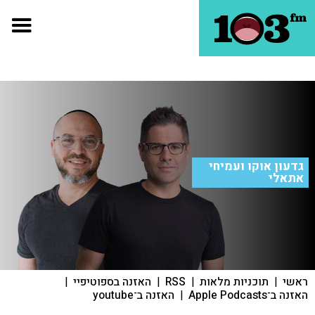
גדעון אוקו ועמיחי
אתאלי
ראשי
|
תוכניות מלאות
|
RSS
|
האזנה בספוטיפיי
|
האזנה ב־Apple Podcasts
|
האזנה ב־youtube