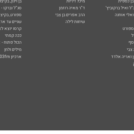
ובן כספית
מיכל דליות
בן וינון, בקיצו
ל ואיל ברקוביץ'
ד"ר מאיה רוזמן
סג"ל וברקו -
ואלי אוחנה
הרב אפרים בן צבי
ספורט, בקיצו
שיחות לילה
שניים עד ארב
ספורט
קרסו יוצא לא
ל
ככה קמתי
סף
הכול פתוח - א
 צבי
מילים ולחן
ן ואריה אלדד
ארכיון 103fm