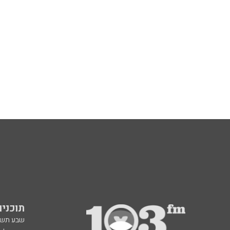
תוכניות fm
שבע תש