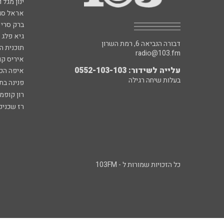
ינון מגל 
אראל סג"
ברק סרי 
גיא פלג
דבורה הנביאה 6, רמת השרון
תוכנית ה
radio@103.fm
איריס קו
עלייה לשידור: 0552-103-103
איפה הכ
בעלות שיחה רגילה
פנינה בת
רון קופמ
רז שכניק
כל הזכויות שמורות ל - 103FM