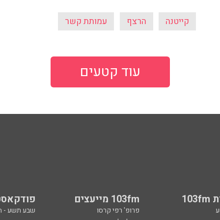
קייטנה
הרצף
עמותת קשר
עוד קטעים
103
103fm מייעצים
פודקאסט
ע
פרופ' רפי קרסו
שבע תשע - 