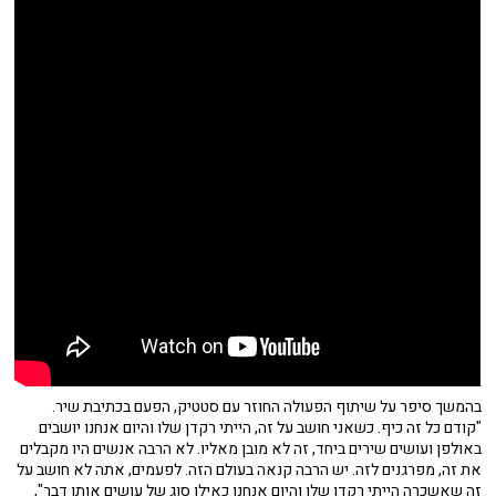
בהמשך סיפר על שיתוף הפעולה החוזר עם סטטיק, הפעם בכתיבת שיר.
"קודם כל זה כיף. כשאני חושב על זה, הייתי רקדן שלו והיום אנחנו יושבים
באולפן ועושים שירים ביחד, זה לא מובן מאליו. לא הרבה אנשים היו מקבלים
את זה, מפרגנים לזה. יש הרבה קנאה בעולם הזה. לפעמים, אתה לא חושב על
זה שאשכרה הייתי רקדן שלו והיום אנחנו כאילו סוג של עושים אותו דבר",