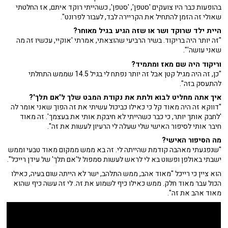
בהופעות כבר היו צועקים 'סטפן', 'סטפן', כשהייתי רוקד איתם, אז החלטתי
שאולי זה הזמן להתחיל את הקריירה לבד, לעבור לפרונט".
היית ילד שרוקד ושר או שזה הגיע בגיל מאוחר?
"זה יותר היה בריקוד. בשיר הרביעי שהוצאתי, אמרתי 'אוקיי, עכשיו זה מה
שאני עושה'".
וריקוד היה שם מאז ומתמיד?
"כן, זה היה מגיל קטן אבל זה יותר נפתח לי בגיל 14.5 שממש התחלתי
להתעסק בזה".
איך אתה מחליט לבוא ולתת את נקודת המבט שלך ל'אם תלך'?
"דווקא זה היה מאוד קל כי כאילו כביכול עשיתי את זה הפוך שאני אומר לה
'לחבק אותך יותר, כי כבר כשהייתי לא חיבקת אותי את בעצמך'. זה מאוד
חיבר אותי לסיפור האישי שלי שעלה לי הרעיון לעשות את זה".
מה הסיפור האישי?
"שנפגעתי מאהבה קודמת שהייתה לי. זה בא ממש ממקום מאוד טבעי וממש
ישבתי באולפן ופשוט בא לי לראש לעשות סמפול ל'אם תלך' של עידן רייכל".
הוא ציין כי רייכל "מאוד אהב, ממש התלהב, ישר לא הייתה שום בעיה, כאילו
הכול עבר מאוד חלק. ממש כאילו כיף לשמוע את זה. לי זה עשה כיף שהוא
מאוד אהב את זה".