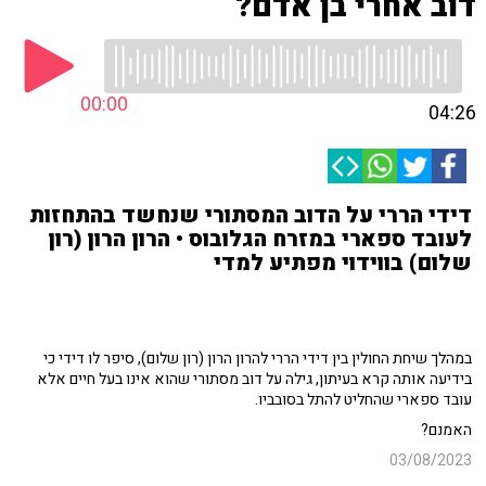
דוב אחרי בן אדם?
00:00
04:26
דידי הררי על הדוב המסתורי שנחשד בהתחזות
לעובד ספארי במזרח הגלובוס • הרון הרון (רון
שלום) בווידוי מפתיע למדי
במהלך שיחת החולין בין דידי הררי להרון הרון (רון שלום), סיפר לו דידי כי
בידיעה אותה קרא בעיתון, גילה על דוב מסתורי שהוא אינו בעל חיים אלא
עובד ספארי שהחליט להתל בסובביו.
האמנם?
03/08/2023