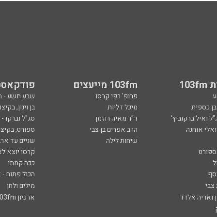
103
103fm מייעצים
פודקאסט
ע
פרופ' רפי קרסו
שבע תשע - 
ובן כספית
מיכל דליות
בן וינון, בקיצו
ל ואיל ברקוביץ'
ד"ר מאיה רוזמן
סג"ל וברקו -
ואלי אוחנה
הרב אפרים בן צבי
ספורט, בקיצו
שיחות לילה
שניים עד ארב
ספורט
קרסו יוצא לא
ל
ככה קמתי
סף
הכול פתוח - א
 צבי
מילים ולחן
ן ואריה אלדד
ארכיון 103fm