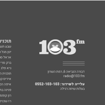
תוכניות fm
שבע תש
ינון מגל 
אראל סג"
ברק סרי 
גיא פלג
דבורה הנביאה 6, רמת השרון
תוכנית ה
radio@103.fm
איריס קו
עלייה לשידור: 0552-103-103
איפה הכ
בעלות שיחה רגילה
פנינה בת
רון קופמ
רז שכניק