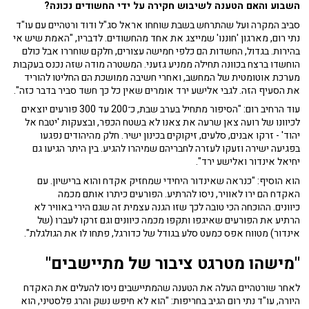
השבוע והאם הטענה לשיבוש חקירה על ידי החשודים נכונה?
סביב המקרה ועל שהתרחש בשבת שוחחו אראל סג"ל ודוד ורטהיים עם עו"ד
נתי רום, מארגון 'חוננו' שמייצג את אחד מהחשודים. לדבריו, "האמת שיש אי
בהירות. בגדול, החשדות הם כלפי חמישה עצורים, חלקם שוחררו אבל כולם
הוחשדו ברצח בכוונה תחילה ממניע גזעני. המשטרה מודה שזה נכנס בעקבות
מערכת אוטומטית של המחשב, ואחרי חשיבה ממושכת הם החליטו להוריד
את הסעיף הזה. לגבי אלישע ירד אומרים שאין כל כך חשד סביר בדבר כזה".
עוד הרחיב רום: "הסיפור מתחיל בערב שבת, כ־200 עד 300 פורעים יוצאים
לכיוונו של רועה צאן שרעה את צאנו לא בשטח הכפר, ובצעקות 'יטבח אל
יהוד' - זרקו אבנים, סלעים, זיקוקים בכינון ישיר. חלק מהיהודים נפגעו
בפגיעה ישירה וזעקו לעזרה לחבריהם שמיהרו להגיע. בין היתר הגיעו גם
יחיאל אינדור ואלישע ירד".
הוא הוסיף: "כנראה שאינדור היחידי שמחזיק אקדח והוא ברישיון. עם
האקדח הם ירו לאוויר, ניסו להרתיע. הפורעים כיתרו אותם מכמה
כיוונים. ההוכחה הכי טובה לכך שזו הגנה עצמית זה שגם הירי באוויר לא
הרתיע את הפורעים שאיגפו ותקפו מכמה כיוונים וגם זרקו לעברו (של
אינדור) מטווח אפס כמעט סלע בגודל של כדורגל, פתחו לו את הגולגלת".
"מישהו מטרגט ציבור של מתיישבים"
לאחר שורטהיים העלה את הטענה שהמתיישבים ניסו להעלים את האקדח
היורה, עו"ד נתי רום הגיב בחריפות: "הוא לא חיפש נשק והרג פלסטיני, הוא