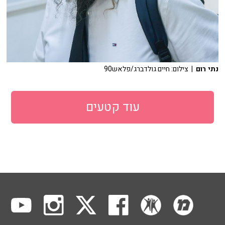
נתי רום
| צילום: חיים גולדברג/פלאש90
עוד קטעים