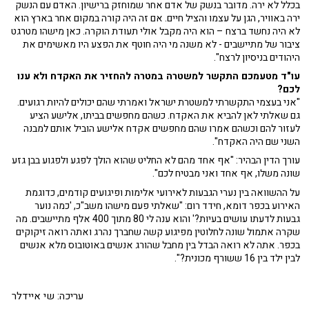
בכלל לא ירה. מדובר בנשק של אדם אחר שמוחזק ברישיון. האדם עם הנשק
ירה באוויר, הגן על עצמו והציל חיים. אם זה היה קורה במקום אחר בארץ הוא
לא היה נחשד ברצח – הוא היה מקבל אולי תעודת הוקרה. כאן מישהו מטרגט
ציבור של מתיישבים - לא משנה מי היה חוטף את הפצע היו מאשימים את
היהודים בניסיון לרצח".
עו"ד מטעמכם התקשר למשטרה במטרה להחזיר את האקדח ולא ענו
לכם?
"אני בעצמי התקשרתי למשטרת ישראל ואמרתי שהם יכולים להיות רגועים.
גם שאלתי לאן להביא את האקדח. כשהם מחפשים בביתו, אלישע הציע
לעזור להם וכשהם אמרו שהם מחפשים אקדח אלישע הוביל אותם למבנה
השני שם היה האקדח".
עורך הדין הבהיר: "אף אחד מהם לא החליט שהוא הולך לפגע ולפגוע בבן גזע
שונה משלו, אף אחד ואני מבטיח לכם".
על ההשוואה בין נערי הגבעות לאירועי אלימות ופיגועים קודמים, כדוגמת
האירוע בכפר דומא, חידד רום: "שאלתי פעם מישהו משב"כ, 'כמה נוער
גבעות לדעתו עושים בעיות?' והוא ענה לי 80 מתוך 400 אלף מתיישבים. מה
שקרה אתמול שונה לחלוטין מפיגוע קשה שחברך נהרג ואתה רואה זיקוקים
בכפר. אתה לא רואה הבדל בין מחבל שהורג אנשים באוטובוס מלא אנשים
לבין ילד בין 16 ששורף מכונית?".
עריכה: שי איידלר