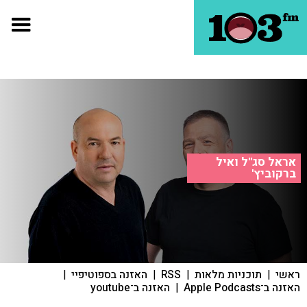
אראל סג"ל ואיל
ברקוביץ'
ראשי
|
תוכניות מלאות
|
RSS
|
האזנה בספוטיפיי
|
האזנה ב־Apple Podcasts
|
האזנה ב־youtube