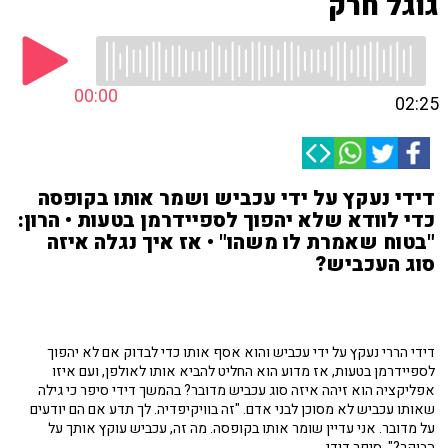
גוגל חרק
00:00
02:25
דידי נעקץ על ידי עכביש ושמר אותו בקופסה
כדי לוודא שלא יהפוך לספיידרמן בטעות • הרון:
"בטוח שאמרת לו משהו" • אז איך נגלה איזה
סוג העכביש?
דידי הררי נעקץ על ידי עכביש והוא אסף אותו כדי לבדוק אם לא יהפוך
לספיידרמן בטעות, אז מדוע הוא החליט להביא אותו לאולפן, ועם איזו
אפליקציה הוא זיהה איזה סוג עכביש מדובר? בהמשך דידי סיפר כי גילה
שאותו עכביש לא מסוכן לבני אדם. "זה בוויקיפדיה. לך תדע אם הם יודעים
על מדובר. אני עדיין שומר אותו בקופסה. מה זה, עכביש עוקץ אותך על
הבוקר?", סיפר דידי.