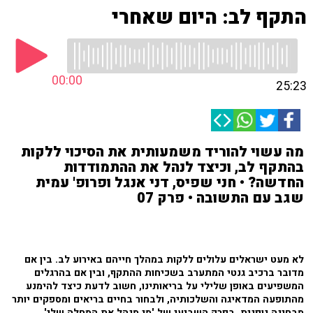
התקף לב: היום שאחרי
00:00
25:23
מה עשוי להוריד משמעותית את הסיכוי ללקות
בהתקף לב, וכיצד לנהל את ההתמודדות
החדשה? • חני שפיס, דני אנגל ופרופ' עמית
שגב עם התשובה • פרק 07
לא מעט ישראלים עלולים ללקות במהלך חייהם באירוע לב. בין אם
מדובר ברכיב גנטי המתערב בשכיחות ההתקף, ובין אם בהרגלים
המשפיעים באופן שלילי על בריאותינו, חשוב לדעת כיצד להימנע
מהתופעה המדאיגה והשלכותיה, ולבחור בחיים בריאים ומספקים יותר
מבחינה גופנית. בפרק השביעי של 'מי מנהל את המחלה שלי',