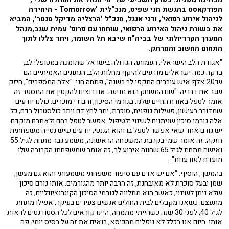
הפודקאסט בהגשת חני שפיס, מנכ"לית 'Tomorrow - היחידה
לניהול אירוע רפואי', ודני אנגל, מנכ"ל 'הרצליה מדיקל סנטר', המביא
את בשורת ניהול האירוע הרפואי, שוחחו עם פרופ' עמית שגב,מנהל
המערך הקרדיולוגי של בביה"ח שיבא תל השומר, ויחד צללו לתוך
התחום החשוב והמרתק.
"אגודת הלב הישראלי, העמותה הגדולה בישראל שתומכת במטופלי לב,
בדקה כמה ישראלים מודעים להיקף מחלות הלב. הנתונים האמיתיים הם
ש־20 אלף איש עוברים התקפי לב בשנה", פתחה חני. "אלה המספרים", חיזק
שגב את דבריה. "שם המשחק הוא מניעה. אם רוצים להקטין את המספר זה
אומר לטפל באורח החיים שלנו, בגורמי הסיכון, והם די מוכרים. כולנו יודעים
שמדובר בעישון, פעילות גופנית, סוכרת, יתר לחץ דם ויתר כולסטרול בדם, כל
אלה גורמי סיכון שניתנים לשינוי ולטיפול. אפשר לטפל בהם ולאתרם מוקדם.
יש גורם אחד שאי אפשר לטפל בו והוא הגנטי, יודעים שיש נטייה משפחתית
חזקה. זה אומר שמי בקרבת המשפחה הראשונה, משמע גבר מתחת לגיל 55
ואישה מתחת לגיל 65 שחווה אירוע לב, זה אומר שמשפחתו הקרובה שלו
מועדת לפורענות".
בהמשך, הוסיף: "אם יש אדם עם סיפור משפחתי משמעותי והוא גם מעשן,
שמן ובעל סוכרת לא מאובחנת, זה הרבה יותר מהגורמים. אותו גורם סיכון
שלא ניתן לשינוי, כאשר הוא מתלווה לגורמי הסיכון הקונבנציונליים, זה
מתעצם. כשאנו מקבלים לבית החולים אנשים צעירים בעיקר, אפילו מתחת
לגיל 40, לפני 30 שנה כשהייתי מתמחה, היינו קוראים לכל הסטודנטים לראות
אותו. היום אנו בכלל לא נופלים מהכיסא, רואים את זה על בסיס יומי. פה