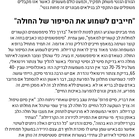
הגורם הגנטי משחק תפקיד, וכמעט כולם מעשנים. כאשר אנו מקבלים
מטופלים עם התקפי לב בגילאים מבוגרים זה פחות גנטי".
"חייבים לשמוע את הסיפור של החולה"
מתי מבינים שהגיע הזמן לפנות לרופא? "בדרך כלל סימפטומים הקשורים
למחלות לב קשורים למאמץ", טען עמית. "סימפטומים כמו כאבים בחזה או
קוצר נשימה במאמץ חייבים להדליק נורה אדומה. זה תמיד מתחיל ברופא
המשפחה ומהר מאוד צריך לראות קרדיולוג. חייבים לשמוע את הסיפור של
החולה. כשאדם הוא א־סימפטומטי, זו בעיה. כלי שהולך וצובר תאוצה לאיתור
מחלה היא בדיקת סיטי לב וסיטי קורונלי. באשר להליך של צנתור וירטואלי,
מעל גיל 70-75 כבר אין הרבה משמעות לבדיקה הזו. באוכלוסייה שבין 40-
65, בדיקת צנתור וירטואלי נהדרת. אם יש הרבה גורמי סיכון, הייתי עושה
לפני. כשמישהו מתלונן על הפרעת קצב, דבר ראשון הוא להסתכל אם מדובר
באדם עם לב בריא או לא. באנשים ללא מחלת לב זה לא מסכן חיים, זה
מפריע, זה מציק וגורם להפרעה באיכות החיים".
את דבריו, סיים פרופ' עמית שגב בימים שאחרי ניתוח הלב: "אין סיום טיפול.
זה צריך השקעה לכל החיים. כל חולה לב צריך שמי שינהל את מחלתו הוא
קרדיולוג. רופאי המשפחה לא מרגישים לתחזק את מצבו של חולה הלב
באופן גורף. מי שיוזם את הפנייה לכירורג זה הקרדיולוג". "העתיד
בקרדיולוגיה הוא בהווה", סיכם והדגיש: "כל הדברים האלה ניתנים לשינוי.
אפשר גם באיש שמן שיש לו סוכרת ולחץ דם, עצם הירידה במשקל תפחית לו
את הסיכוי לאירוע לב עתידי בעשרות אחוזים. סטטיסטית זה נותן את