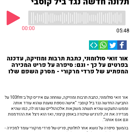
תלונה חדשה נגד ביל קוסבי
00:00
05:48
אור זואי סולומוני, כתבת תרבות ומוזיקה, עדכנה
בפרטים על כך • וגם: סיפרה על פריט המכירה
המפתיע של פרדי מרקורי - מסרק השפם שלו
אור זואי סולומוני, כתבת תרבות ומוזיקה, שוחחה עם איריס קול ב־103fm על
התביעה החדשה נגד ביל קוסבי: "אישה נוספת טוענת שהוא עודד אותה
וממש התעקש שהיא תשתה משקאות אלכוהוליים שגרמו לה, כמו שהיא
מגדירה את זה, להרגיש שיכורה באופן קיצוני, ואז הוא ניצל את ההזדמנות
וגם אנס אותה".
בהמשך סיפרה על נושא אחר לחלוטין, פריט של פרדי מרקורי עומד למכירה -