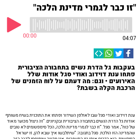
"זו כבר לגמרי מדינת הלכה"
00:00
04:07
בעקבות גל הדרת נשים בתחבורה הציבורית
פתחו ענת דוידוב ואודי סגל אודות שלל
האירועים • וגם: מה דעתם על לוח הזמנים של
הרכבת הקלה בשבת?
ענת דוידוב ואודי סגל שבו לאולפן השידור ופתחו את התוכנית בשיח משותף
אודות גל הדרת הנשים בתחבורה הציבורית ובקניונים. "זה ניצול מכוער מאוד
של כוח", אמר סגל. "זו כבר לגמרי מדינת הלכה, הכל סימפטומים לא טובים
שהמדינה הזו הולכת. סגל בתגובה: "שיתלבשו איך שבא להן, זו ישראל
החופשית. הוא הכריח אותן וזו התעמרות. אני מקווה שיתיחסו לדבר הזה