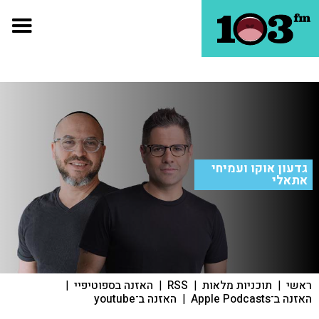
גדעון אוקו ועמיחי
אתאלי
ראשי
|
תוכניות מלאות
|
RSS
|
האזנה בספוטיפיי
|
האזנה ב־Apple Podcasts
|
האזנה ב־youtube