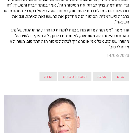
נגד הרפורמה. צריך לבדוק את הסיפור הזה", אמר בפתח דבריו והמשיך: "זה
רע מאוד שנהג שולח בנות להתכסות, במיוחד שזה בא על רקע כל המתח שיש
בחברה הישראלית. הסיפור הזה מתדלק את החשש ואת האימה, וגם את
השנאה".
עוד אמר: "אני תוהה מדוע מדוע בנות לוקחות קו חרדי, ההתנהגות של נהג
האוטבוס הייתה רעה מטופשת, לא תפקידו לחנך, לא תפקידו לשים על
מישהו שמיכה, אבל אני אומר צריך לצלול לסיפור הזה יותר טוב, משהו לא
מריח לי טוב".
14/08/2023
נשים
נסיעה
תחבורה ציבורית
הדרה