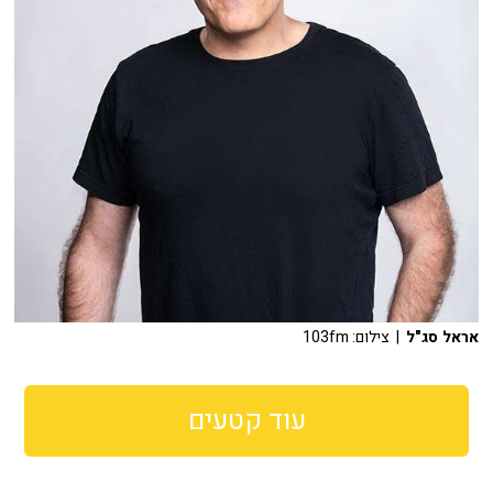
אראל סג"ל
| צילום: 103fm
עוד קטעים