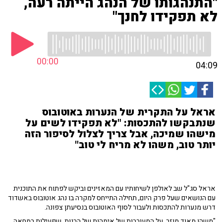
"התנהגותו של הנהג הייתה רעה,
לא תפקידו לחנך"
00:00
04:09
אראל על התקרית של הנערות באוטובוס
שנתבקשו להתכסות: "לא תפקידו לשים על
מישהו שמיכה, אבל צריך לצלול לסיפור הזה
יותר טוב, משהו לא מריח לי טוב"
אראל סג"ל שב לאולפן לשיחותיו עם המאזינים וביקש לפתוח את התוכנית
עם הנושאים שעל פרק היום, תחילה התייחס למקרה בו נהג אוטובוס באשדוד
דרש מנערות להתכסות ולעבור לסוף האוטובוס בנסיעתן צפונה.
"משהו מאוד מוזר, על המעורבות של אימהות של הבנות, שפעילות במחאה