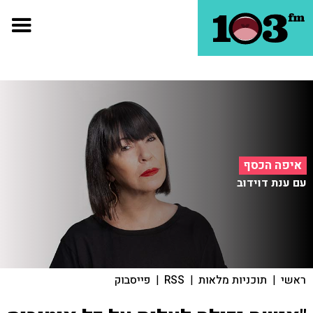
איפה הכסף
עם ענת דוידוב
ראשי
|
תוכניות מלאות
|
RSS
|
פייסבוק