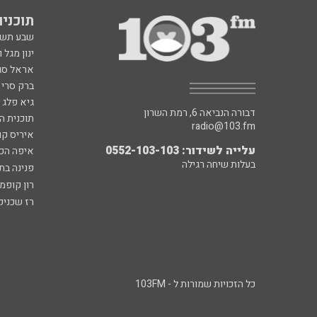
תוכניות fm
שבע תש
ינון מגל 
אראל סג"
ברק סרי 
גיא פלג
דבורה הנביאה 6, רמת השרון
תוכנית ה
radio@103.fm
איריס קו
עלייה לשידור: 0552-103-103
איפה הכ
בעלות שיחה רגילה
פנינה בת
רון קופמ
רז שכניק
כל הזכויות שמורות ל - 103FM