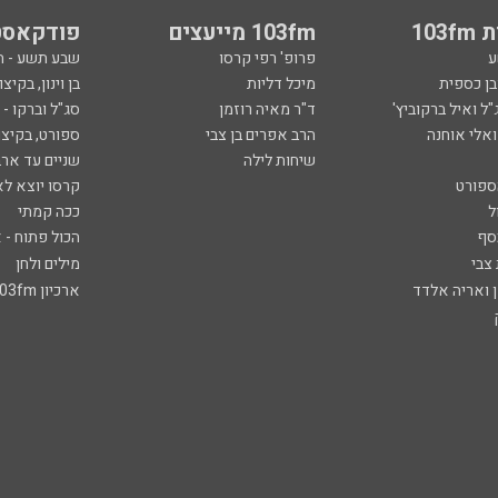
103
103fm מייעצים
פודקאסט
ע
פרופ' רפי קרסו
שבע תשע - 
ובן כספית
מיכל דליות
בן וינון, בקיצו
ל ואיל ברקוביץ'
ד"ר מאיה רוזמן
סג"ל וברקו -
ואלי אוחנה
הרב אפרים בן צבי
ספורט, בקיצו
שיחות לילה
שניים עד ארב
ספורט
קרסו יוצא לא
ל
ככה קמתי
סף
הכול פתוח - א
 צבי
מילים ולחן
ן ואריה אלדד
ארכיון 103fm