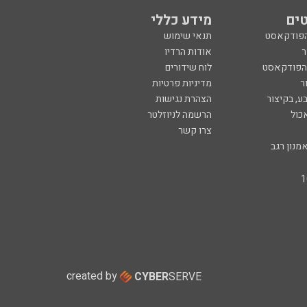
ים
מידע כללי
הפודקאסט
תנאי שימוש
ר
אודות הרדיו
 הפודקאסט
לוח שידורים
ר
מדיניות פרטיות
ע, בקיצור
הצהרת נגישות
כול
הרשמה לניוזלטר
צרו קשר
מנון רגב
created by
CYBER
SERVE