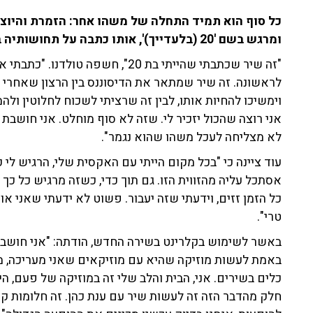
כל סוף הוא תמיד התחלה של משהו אחר: הזמרת והיוצר
ומרגש בשם '20 (בלעדייך)', אותו כתבה על תחושותיה בעיר לאחר הפרידה מהאקסית שלה.
"זה שיר שכתבתי שהייתי בת 20", חשפה
לראשונה. זה שיר שמתאר את הדיסוננס בין הרצון שאחרי 
וימשיכו להחיות אותו, לבין זה שרציתי לשכוח לחלוטין ולהמ
אני רוצה שהכול יזכיר לי. שזה לא סוף מוחלט. אני חושבת 
לא מצליחה לעכל משהו שהוא נגמר".
עוד ציינה כי "בכל מקום הייתי עם האקסית שלי, הרגיש לי 
אסתכל עליה מהזווית הזו. גם תוך כדי, כשזה מרגיש כל כך ד
כל הזמן זזים, וידעתי שזה יעבור. פשוט לא ידעתי שאני או
טרי".
באשר לשימוש בקלרינט בשירה החדש, הודתה: "אני חושבת
באמת לעשות מוזיקה שהיא עם מוזיקאים שאני מעריכה, מו
כלים בשירים. אני, הבית והלב שלי זה במוזיקה של פעם, ה
חלק מהדבר הזה זה לעשות שיר עם ענת כהן. זה חלומות קטנ