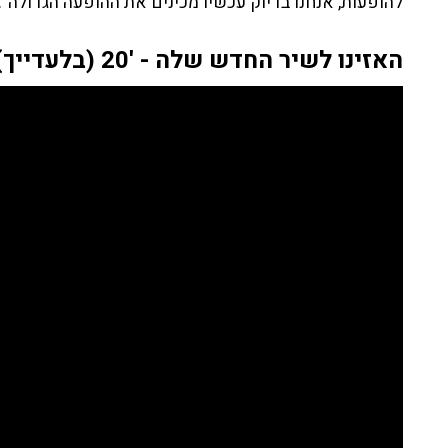
להופעות, אנחנו בדיוק עכשיו מכינים את ההופעה הגדולה".
האזינו לשיר החדש שלה - '20 (בלעדייך)' >>