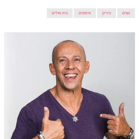
נשים
היריון
חיסונים
בית חולים