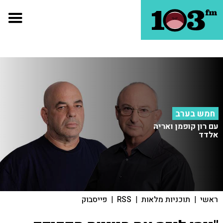
חמש בערב
עם רון קופמן ואריה
אלדד
ראשי
|
תוכניות מלאות
|
RSS
|
פייסבוק