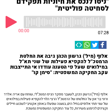
"ניסו לנכס את חיוניות תפקידם
לסחיטה פוליטית"
00:00
07:28
אלוף (מיל') גרשון הכהן גיבה את החלטת
הרמטכ"ל להקפיא פעילות של שני תא"ל
במילואים שעל פי הטענה עודדו אי התייצבות
עקב החקיקה המשפטית: "סימן קו"
אלוף (מיל') גרשון הכהן, לשעבר מפקד הגיס המטכ"לי, שוחח עם אריה אלדד
ורוני בר־און על החלטתו של הרמטכ"ל הרצי הלוי להקפיא פעילות במילואים
של שני תתי אלופים בחיל הים, בטענה שפעלו באופן אקטיבי לשכנע חיילים
וקצינים להימנע משירות, כל עוד החקיקה המשפטית נמשכת.