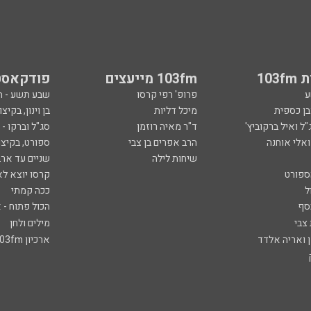
103
103fm מייעצים
פודקאסט
ע
פרופ' רפי קרסו
שבע תשע - 
ובן כספית
מיכל דליות
בן וינון, בקיצו
ל ואיל ברקוביץ'
ד"ר מאיה רוזמן
סג"ל וברקו -
ואלי אוחנה
הרב אפרים בן צבי
ספורט, בקיצו
שיחות לילה
שניים עד ארב
ספורט
קרסו יוצא לא
ל
ככה קמתי
סף
הכול פתוח - א
 צבי
מילים ולחן
ן ואריה אלדד
ארכיון 103fm