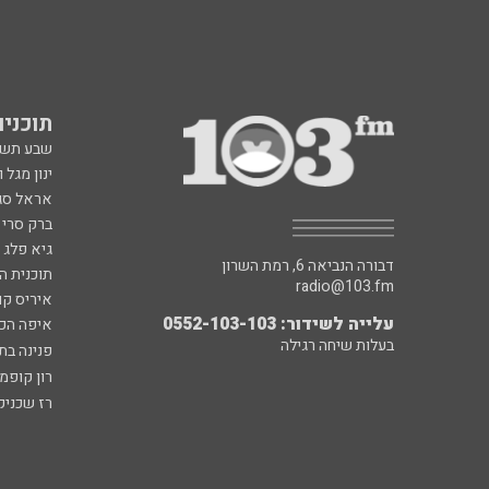
תוכניות fm
שבע תש
ינון מגל 
אראל סג"
ברק סרי 
גיא פלג
דבורה הנביאה 6, רמת השרון
תוכנית ה
radio@103.fm
איריס קו
עלייה לשידור: 0552-103-103
איפה הכ
בעלות שיחה רגילה
פנינה בת
רון קופמ
רז שכניק