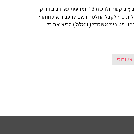
השופטת טלי חיימוביץ ביקשה מ'רשת 13' ומהעיתונאי רביב דרוקר
ללות כדי לקבל החלטה האם להעביר את חומרי
עם אריה אלדד ורוני בר און ב־103fm, כתב המשפט ביני אשכנזי ('וואלה') הביא את כל
 אשכנזי