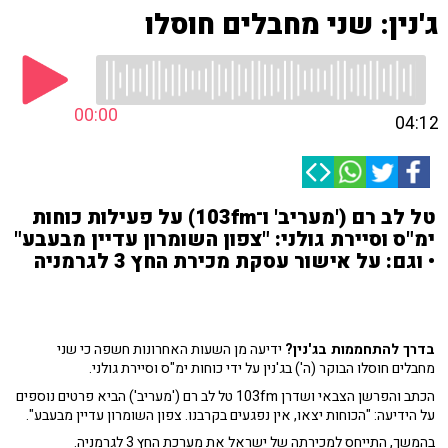
ג'נין: שני מחבלים חוסלו
00:00
04:12
טל לב רם ('מעריב' ו־103fm) על פעילות כוחות
ימ"ס וסיירת גולני: "צפון השומרון עדיין מבעבע"
• וגם: על אישור עסקת מכירת החץ 3 לגרמניה
בדרך להתחממות בג'נין?
ידיעה מן השעות האחרונות חשפה כי שני
מחבלים חוסלו הבוקר (ה') בג'נין על ידי כוחות ימ"ס וסיירת גולני.
הכתב והפרשן הצבאי ושדרן 103fm טל לב רם ('מעריב') הביא פרטים נוספים
על הידיעה: "הכוחות יצאו, אין נפגעים בקרבנו. צפון השומרון עדיין מבעבע".
בהמשך, התייחס למכירתה של ישראל את מערכת החץ 3 לגרמניה.