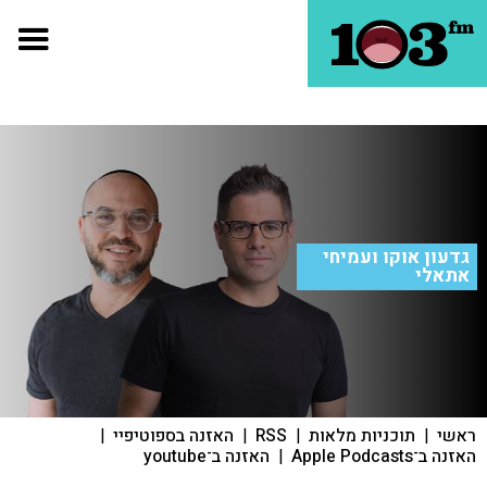
גדעון אוקו ועמיחי
אתאלי
ראשי
|
תוכניות מלאות
|
RSS
|
האזנה בספוטיפיי
|
האזנה ב־Apple Podcasts
|
האזנה ב־youtube