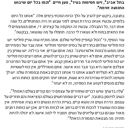
בתל אביב", ויש חסימות בעיר", טען חיים. "וכמו בכל יום שיבוש
התנועה זורמת".
בתגובה, ביקש ינון להגיב על הלך הרוח הנוכחי בימים אלה: "אנחנו כל היום
בלופים, עכשיו אנחנו בהדרת נשים. לפני שבוע זה היה המתנחלים, כל שנה
אותו דבר, כל התבהלה. עכשיו זה התקפה על קצינים. די, אתם מצמצמים לי
את התאים במוח ולא נשארו לי הרבה. תחמלו על מה שנשאר, בבקשה".
עוד הוסיף, כי "הכול קמפיין פוליטי שלכם. אתה מוכיח שזה עניין פוליטי. יש
כוח פוליטי שנלחם בחרדים על בסיס יומיומי ופוליטי. אתה עבד של הפמיניזם.
אתה ממש מ'בונות אלטרנטיבה'. כמה אתם עבדים. אני בז לזה. יש שוויון בין
גברים לנשים, אתם לא רוצים שוויון בין גברים לנשים, אתם רוצים כוח פוליטי.
יש כוח פוליטי להסית נגד חרדים באופן קבוע. איך אתם עבדים של הפרוגרס.
אצלכם אישה היא גבר וגבר הוא אישה. אתם מטורללים, אין כוח לשטויות
שלכם, לא תצליחו לשגע אותנו כי אנחנו דבקים באמת ובמסורת שלנו. יש לך
משימה להוכיח שהיהדות היא טעות, אנחנו יותר חזקים מכם. כוחות הרוע
שלכם מנסים לזעזע את הספינה, זה לא יעזור".
"עלה בדעתך שיש דברים שחוזרים על עצמם כי הם קורים בעולם האמת?",
השיב לוינסון בתגובה. "יש דברים שמתרחשים בעולם המציאות והם חוזרים על
עצמם. הדרת נשים זה נושא קיים. בעיית הדרת הנשים היא בעיה אמיתית. אין
שום כוח שמעודד להכות חרדים ברחוב או לבזות חרדים. אכן יש כוחות רחבים
מאוד שבהם גברים עליונים על נשים. תסביר לי למה אישה לא יכולה להיות
חזנית. מה מבטאת המסורת הזאת?".