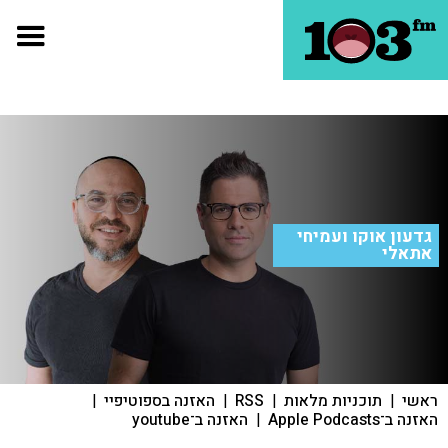
גדעון אוקו ועמיחי
אתאלי
ראשי
|
תוכניות מלאות
|
RSS
|
האזנה בספוטיפיי
|
האזנה ב־Apple Podcasts
|
האזנה ב־youtube