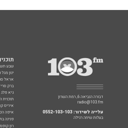
תוכניות fm
שבע תש
ינון מגל 
אראל סג"
ברק סרי 
גיא פלג
דבורה הנביאה 6, רמת השרון
תוכנית ה
radio@103.fm
איריס קו
עלייה לשידור: 0552-103-103
איפה הכ
בעלות שיחה רגילה
פנינה בת
רון קופמ