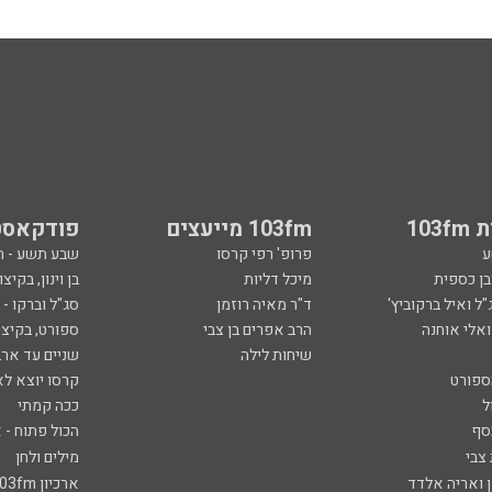
103
103fm מייעצים
פודקאסט
ע
פרופ' רפי קרסו
שבע תשע - 
ובן כספית
מיכל דליות
בן וינון, בקיצו
ל ואיל ברקוביץ'
ד"ר מאיה רוזמן
סג"ל וברקו -
ואלי אוחנה
הרב אפרים בן צבי
ספורט, בקיצו
שיחות לילה
שניים עד ארב
ספורט
קרסו יוצא לא
ל
ככה קמתי
סף
הכול פתוח - א
 צבי
מילים ולחן
ן ואריה אלדד
ארכיון 103fm