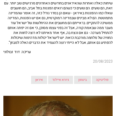
שיחות כאלה ואחרות שהאיראנים בחודשים האחרונים מרגישים טוב יותר. עם
זאת, הם טועים. הם טועים כי כשהם רואים הפגנות בתל אביב, הם חושבים
שאלו כמו ההפגנות באיראן - שאם הן בסדר גודל כזה, זה אומר שהמדינה
מתמוטטת. הם לא מבינים שבמדינה דמוקרטית, גם אם יש הפגנות, המדינה
ממשיכה להתקיים. בראייתם הם מחשבים את ההיחלשות של ישראל עוד
מעבר ממה שבאמת קורה, אבל זה בפני עצמו מסוכן, כי אם זה יפתה אותם
להתחיל מערכה - גם אם ננצח בה, אף אחד מאיתנו לא רוצה לחוות את
החוויה של מלחמה מורכבת כזאת. יש לישראל יכולות מדהימות שיכולות
להפתיע גם אותם, אבל לא הייתי רוצה להעמיד את הדברים האלה למבחן".
עריכה: דוד זבולוני
20/08/2023
פוליטיקה
ביטחון
גיורא איילנד
איראן