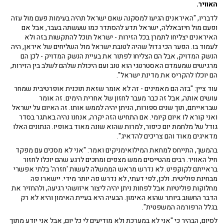
האוויר.
לדבריו, "האיראנים הגיעו למסקנה שאם ישראל תהיה בעימות פעם מול עזה
ופעם מול חיזבאללה, ישראל תדע להסתדר כמו שעשתה בעבר, אבל אם
האיראנים יצליחו לתמרן בכל הזירות - ישראל תוכל להתקשות בזה ולא
לעמוד בו. הפער הכי גדול שהיה לטובת ישראל מול השליחים של איראן, היה
הנשק המדויק, אבל הם הצליחו לפתור את בעיית הנשק המדויק - לכן הם
מרגישים שמעמדם האסטרטגי הוא טוב ועם היכולת שלהם לשלב בין הזירות,
הם יוכלו להקריס את מדינת ישראל".
עוד ציין: "בזה הם מאמינים - זה לא אומר שזאת תוכנית אופרטיבית שמחר
עושים אותה, אבל זה כבר מעבר לחזון של אחרית הימים. זה אומר
שבראייתם, תוך שנים ספורות, הניתן יהיה לממש אותו. זה האיום על ישראל
ואני קורא לו איום קיומי. אם התחיש הזה יקרה, אנחנו נהיה באתגר בסדר
גודל של מלחמת יום כיפור, למרות שהוא שונה מאוד באופיו. הנתונים האלו
מדאיגים מאוד והם צריכים להדאיג".
בהמשך, התייחס למחאת המילואימניקים ואמר: "אני לא מסכים עם מפקד
חיל האוויר. רבים מהטייסים ממש מצפים ומחכים לרגע שהם יוכלו לחזור
בראייתם לקוקפיט. לא נדרש מראש הממשלה לעשות 'חזרה' בלתי אפשרי
מבחינת פוליטית. ולכן, לפי דעתי, לא נדרש פה יותר מידי. יישארו פה
מחלוקות פוליטיות אבל לפחות ניתן יהיה ליצור איזושהי רגיעה, ולהחזיר את
הדבר החשוב ביותר שהוא האימון. הבעיה היא בעיית האימון והיא לא רק
בגלל הרפורמה המשפטית".
לסיום, הבהיר כי "אני לא במערכת ולא מודיעים לי כל יום, אבל אני יודע מתוך