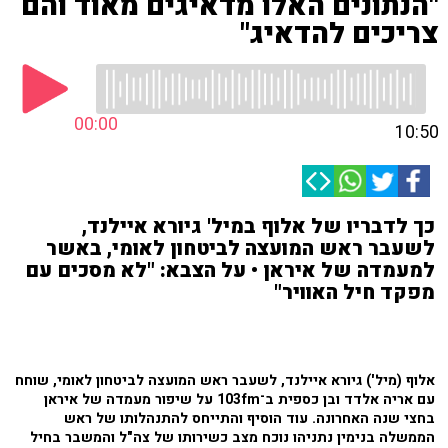
"הנתונים האלו מדאיגים מאוד והם
צריכים להדאיג"
00:00
10:50
כך לדבריו של אלוף במיל' גיורא איילנד,
לשעבר ראש המועצה לביטחון לאומי, באשר
למעמדה של איראן • על הצבא: "לא מסכים עם
מפקד חיל האוויר"
אלוף (מיל') גיורא איילנד, לשעבר ראש המועצה לביטחון לאומי, שוחח
עם אריה אלדד ובן כספית ב־103fm על שיפור מעמדה של איראן
בחצי שנה האחרונה. עוד הוסיף והתייחס להתנהלותו של ראש
הממשלה בנימין נתניהו נוכח מצב כשירותו של צה"ל והמשבר בחיל