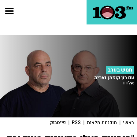
חמש בערב
עם רון קופמן ואריה
אלדד
ראשי
|
תוכניות מלאות
|
RSS
|
פייסבוק