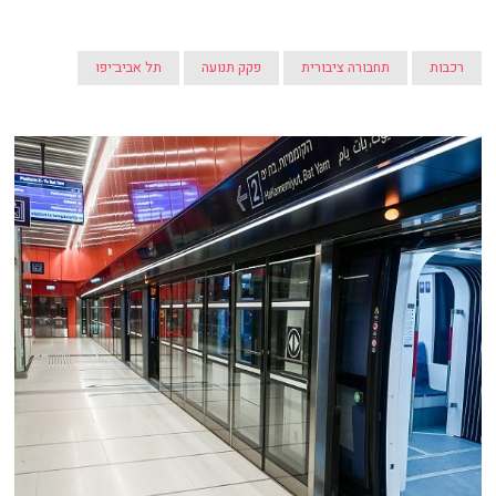
רכבות
תחבורה ציבורית
פקק תנועה
תל אביב־יפו