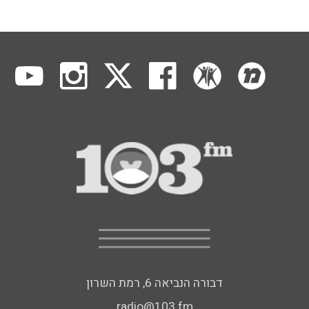
דבורה הנביאה 6, רמת השרון
radio@103.fm