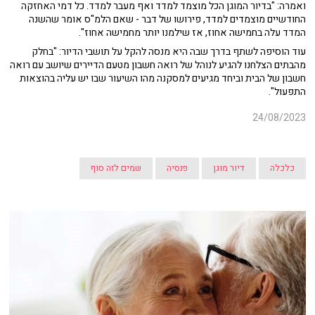
ואמרה: "בדיור המוגן הכל מוצמד למדד ואף מעבר למדד. כל דמי האחזקה
החודשיים מוצמדים למדד, פירושו של דבר - שאם הלמ"ס אומר שהשנה
המדד עלה בחמישה אחוז, אז שילמנו יותר מחמישה אחוז".
עוד הוסיפה לשתף בדרך שבה היא מנסה להקל על תושבי הדיור: "בחלק
מהבתים הצלחנו להגיע לנוהל של רואה חשבון מטעם הדיירים שיושב עם רואה
חשבון של הבית וביחד מגיעים למסקנה מהו השיעור שבו יש עליה בהוצאות
התפעול".
24/08/2023
כלכלה
דיור מוגן
פנסיה
שמים לזה סוף