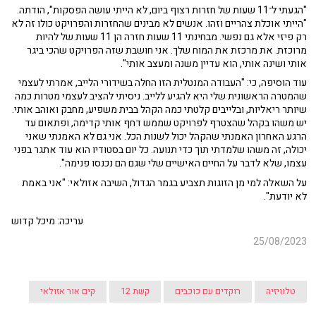
"הגעתי ל־11 שעות של חזרות רצוף ביום, לא הייתי עושה הפסקות", הודתה.
"הייתי אוכלת צהריים וזהו. אנשים לא מבינים שהחזרות והפרויקט כולו זה לא
רק פיזי אלא גם נפשי. מבחינתי 11 שעות חזרה הן 11 שעות של להיות
מרוכזת. את מרכזת את המוח שלך. אני חושבת שזה הפרויקט שהכי ביגר
אותי ושינה אותי, הוא עדיין משנה ומעצב אותי".
עוד הוסיפה, כי: "העבודה המנטלית הזו החלה בשידורי הלייב, אמרתי לעצמי
שהמטרה הראשונית שלי היא להגיע ללייב. ניסיתי להציב לעצמי מטרות כמה
שיותר ריאליות, ובלייבים קלטתי כמה הקהל בבית משפיע, מחבק ואוהב אותי.
יש משהו בקהל שהצטרף לפרויקט שממש דחף אותי קדימה, ופתאום עד
הרגע האחרון האמנתי שהקהל יכול לשנות הכל. אני גם לא האמנתי שאני
יכולה, זה משהו שלמדתי תוך כדי תנועה. כל יום בסטודיו הוא עוד אתגר בפני
עצמו, שלא לדבר על החיים האישיים שלי שגם הם נכנסו פנימה".
על השאלה למי מן הזוגות תצביע בגמר הגדול, השיבה אזולאי: "אני באמת
לא יודעת".
עריכה: מיכל קדוש
25/08/2023
טלוויזיה
רוקדים עם כוכבים
קשת 12
קים אור אזולאי