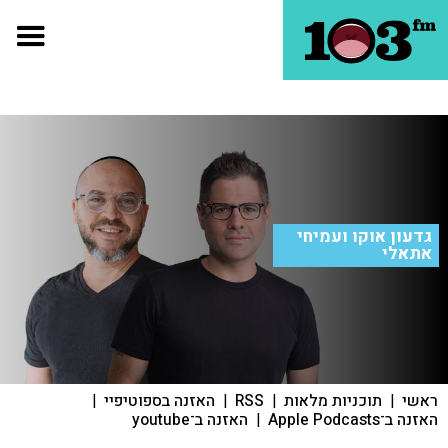
גדעון אוקו ועמיחי
אתאלי
ראשי
|
תוכניות מלאות
|
RSS
|
האזנה בספוטיפיי
|
האזנה ב־Apple Podcasts
|
האזנה ב־youtube