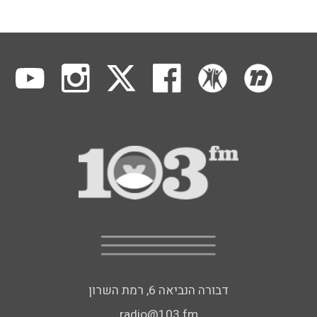
דבורה הנביאה 6, רמת השרון
radio@103.fm