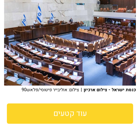
כנסת ישראל - צילום ארכיון
| צילום: אוליבייר פיטוסי/פלאש90
עוד קטעים