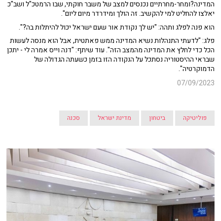
המדינה?ומחר-מחרתיים נכנסים למצב של משבר חוקתי, שבו הרמטכ"ל ושב"כ
יאלצו להחליט למי להקשיב. זה הולך ומידרדר מיום ליום".
הוא פנה לפלג ותהה: "יש לך נקודת אור שעם ישראל יכול להיתלות בה?".
פלג: "לדעתי התנהלות נשיא המדינה ממש פאתטית, אבל הוא מנסה לעשות
הכל כדי לחלץ את המדינה מהמצב הזה". עוד שיתף: "דנה וייס אמרה לי - יתכן
שבראי ההיסטוריה נסתכל על הנקודה הזו בזמן כשעתה הגדולה של
הדמוקרטיה".
07/09/2023
פוליטיקה
ביטחון
מדינת ישראל
סכנה