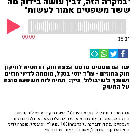
"במקרה הזה, לבין עושה בידוק מה
ששר משפטים אמור לעשות"
00:00
05:01
שר המשפטים פרסם הצעת חוק דרמטית לתיקון
חוק החוזים • עו"ד יוסי בנקל, מומחה לדיני חוזים
ושותף ב'שיבולת', ציין: "תהיה לזה השפעה טובה
על המשק"
שר המשפטים יריב לוין פרסם היום (ב') הצעת חוק דרמטית לתיקון חוק
החוזים שבמסגרתו יצומצם באופן ניכר את הלכת אפרופים לגבי החוזים
העסקיים. ענת דוידוב דנה על כך ב־103fm עם עו"ד יוסי בנקל, מומחה לדיני
חוזים ושותף ב'שיבולת', אשר הביע את דעתו בנושא.