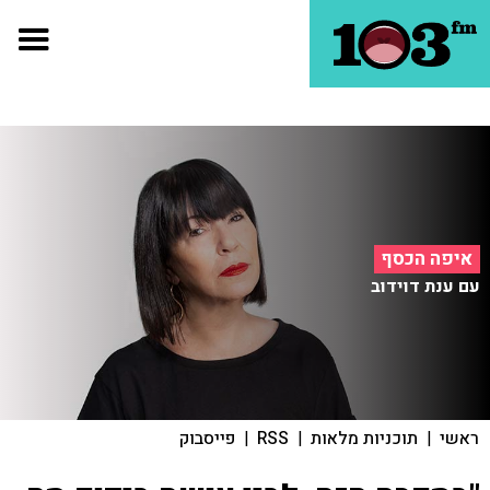
איפה הכסף
עם ענת דוידוב
ראשי
|
תוכניות מלאות
|
RSS
|
פייסבוק