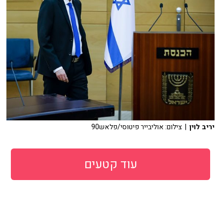
יריב לוין
| צילום: אוליבייר פיטוסי/פלאש90
עוד קטעים