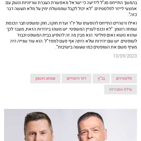
בהמשך התייחס סג"ל לידיעה כי ישראל מאפשרת העברת שריוניות ונשק עם
אמצעי לייזר לפלסטינים: "לא יכול לקבל שממשלת ימין על מלא תעשה דבר
כזה".
ואילו ורטהיים התייחס להופעתו של יו"ר ועדת חוקה, חוק ומשפט חבר הכנסת
שמחה רוטמן: "לא נכנס לעניין המשפטי. יש משהו ביהירות הזאת, מעבר לכך
שהוא נושא נאום פוליטי. הוא מבין מה זה להופיע בבית המשפט וכבוד
לשופטים. יש שם יהירות שלא היתה אף פעם למפד"ל. הוא עוד שנייה היה
מעיף משם את השופטים כמו שעשה בישיבות".
13/09/2023
פלסטינים
בג"ץ
דוד ורטהיים
שמחה רוטמן
עילת הסבירות