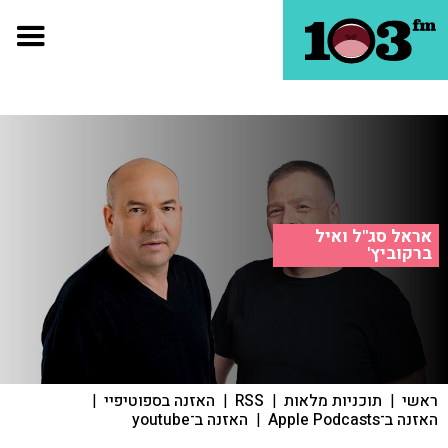
אראל סג"ל ואיל
ברקוביץ'
ראשי
|
תוכניות מלאות
|
RSS
|
האזנה בספוטיפיי
|
האזנה ב־Apple Podcasts
|
האזנה ב־youtube