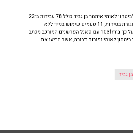
על פי הפרסומים, נראה כי גיליון עבירות התנועה של השר לביטחון לאומי איתמר בן גביר כולל 78 עבירות ב־23
שנה בהן הוא מחזיק ברישיון נהיגה, ומתוכן 23 עבירות של חגורת בטיחות, 11 פעמים שימוש בנייד ללא
דיבורית וקנסות בשווי 29 אלף שקל. גיא פלג וטל שלו דנו על כך ב־103fm עם פאנל הפרשנים המורכב מכתב
י ביטחון לאומי ופורום דבורה, אשר הביעו את
ן גביר