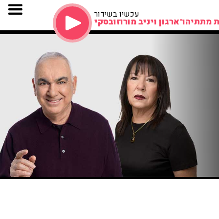
עכשיו בשידור
 מתתיהו־ארגון ויניב מורוזובסקי