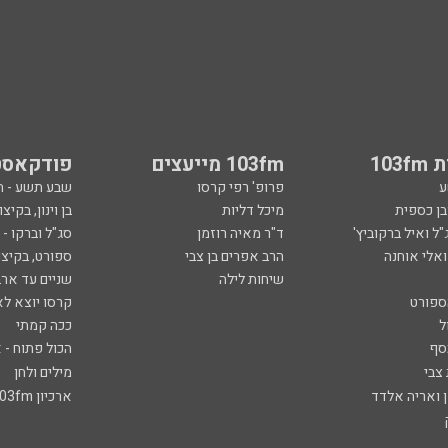
103
103fm מייעצים
פודקאסט
ע
פרופ' רפי קרסו
שבע תשע - 
ובן כספית
מיכל דליות
בן וינון, בקיצו
ל ואיל ברקוביץ'
ד"ר מאיה רוזמן
סג"ל וברקו -
ואלי אוחנה
הרב אפרים בן צבי
ספורט, בקיצו
שיחות לילה
שניים עד ארב
ספורט
קרסו יוצא לא
ל
ככה קמתי
סף
הכול פתוח - א
 צבי
מילים ולחן
ן ואריה אלדד
ארכיון 103fm