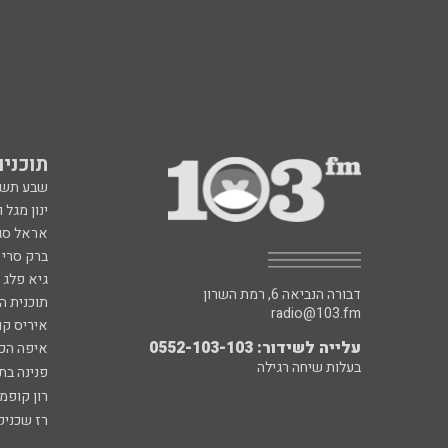
תוכניות fm
שבע תש
ינון מגל 
אראל סג"
ברק סרי 
גיא פלג
דבורה הנביאה 6, רמת השרון
תוכנית ה
radio@103.fm
איריס קו
עלייה לשידור: 0552-103-103
איפה הכ
בעלות שיחה רגילה
פנינה בת
רון קופמ
רז שכניק