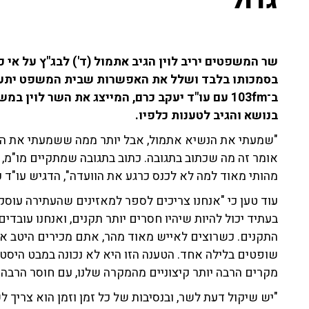
גדול"
שר המשפטים יריב לוין הגיב אתמול (ד') לבג"ץ על אי כ
בסמכותו בלבד ושלל את האפשרות שבית המשפט יתערב 
ב־103fm עם עו"ד יעקב כרם, המייצג את השר לו
בנושא והגיב לטענות כלפיו.
"שמעתי את הנשיא אתמול, אבל יותר ממה ששמעתי את הנ
אומר זה מה שכתוב בתגובה. כתוב בתגובה שמתקיים מו"מ, אי
מהותי מאוד למה לא לכנס כרגע את הוועדה", הדגיש עו"ד כר
עוד טען כי "אנחנו צריכים לספר למאזינים שהעתירה עוסק
בעתיד יכול להיות שיהיו חסרים יותר תקנים, ואנחנו עובד
שופטים בלילה אחד. הטענה הזו היא לא נכונה במבט היסטורי
מקרים הרבה יותר קיצוניים מהמקרה שלנו, עם חוסר הרבה י
"יש שיקול דעת לשר, ובנסיבות של כל זמן וזמן הוא צריך ל