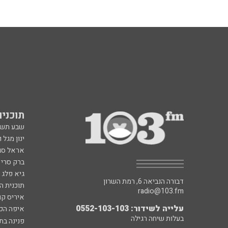
תוכניות fm
שבע תש
ינון מגל 
אראל סג"
ברק סרי 
גיא פלג
דבורה הנביאה 6, רמת השרון
תוכנית ה
radio@103.fm
איריס קו
עלייה לשידור: 0552-103-103
איפה הכ
בעלות שיחה רגילה
פנינה בת