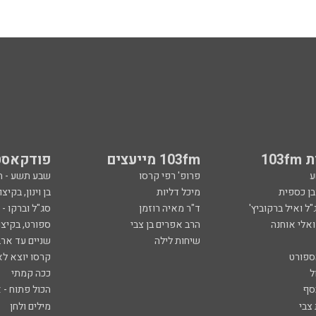
103
103fm מייעצים
פודקאסט
ע
פרופ' רפי קרסו
שבע תשע - 
ובן כספית
מיכל דליות
בן וינון, בקיצו
ל ואיל ברקוביץ'
ד"ר מאיה רוזמן
סג"ל וברקו -
ואלי אוחנה
הרב אפרים בן צבי
ספורט, בקיצו
שיחות לילה
שניים עד ארב
ספורט
קרסו יוצא לא
ל
ככה קמתי
סף
הכול פתוח - א
 צבי
מילים ולחן