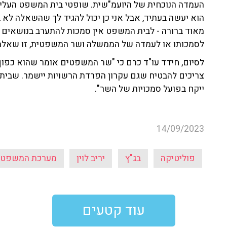
העמדה הנוכחית של היועמ"שית. שופטי בית המשפט העליו
הוא יעשה בעתיד, אבל אני כן יכול להגיד לך שהשאלה ל
מאוד ברורה - לבית המשפט אין סמכות להתערב בנושאים ה
לסמכותו או לעמדה של הממשלה ושר המשפטית, זו שאלה 
לסיום, חידד עו"ד כרם כי "שר המשפטים אומר שהוא כפוף 
צריכים להבטיח שגם עקרון הפרדת הרשויות יישמר. שבית
ייקח בפועל סמכויות של השר".
14/09/2023
פוליטיקה
בג"ץ
יריב לוין
מערכת המשפט
עוד קטעים