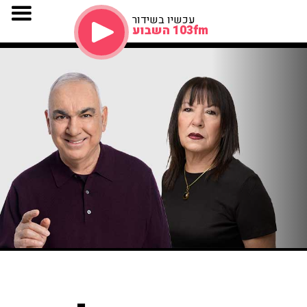
עכשיו בשידור
103fm השבוע