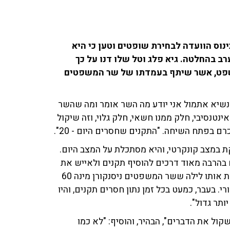
ינוס הוועדה לבחירת שופטים וטען כי היא
בהחלטה. גיא פלג וטל שלו דנו על כך
ין במשפט, אשר שיתף בעמדתו של שר המשפטים
שיא אתמול אני יודע מה השר אומר ומה שהשר
נטנסיבי, חלק ממנו חשאי, חלק גלוי, וזה שיקול
ם בפתח השיחה. "התקנים שחסרים היום - 20".
ת במצב קונקרטי, והיא מסתכלת על המצב היום.
ים בהרבה מאוד דרכים להוסיף תקנים ולאייש את
התקנים. כשרוצים לאייש מאוד מהר, אתם מכירים היטב את אותו לילה ששר המשפטים ניסנקורן מינה 60
. בעבר, כמעט בכל זמן נתון חסרים תקנים, והיו
ותר גדול".
שקול את הדברים", הבהיר, והוסיף: "לא כמו