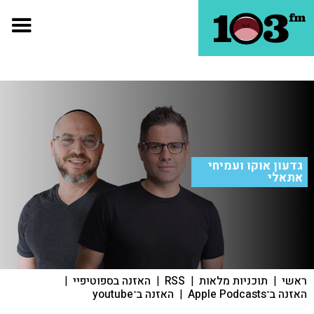
גדעון אוקו ועמיחי
אתאלי
ראשי
|
תוכניות מלאות
|
RSS
|
האזנה בספוטיפיי
|
האזנה ב־Apple Podcasts
|
האזנה ב־youtube