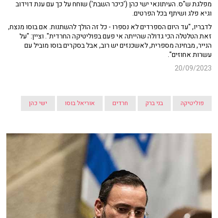
מפלגת ש"ס. העיתונאי ישי כהן ('כיכר השבת') שוחח על כך עם ענת דוידוב
וגיא פלג ושיתף בכל הפרטים.
לדבריו, "עד היום הספרדים לא נספרו - כל זה הולך להשתנות. אם בוסו מנצח,
זאת הטלטלה הכי גדולה שהייתה אי פעם בפוליטיקה החרדית". וציין: "על
הנייר, מבחינה מספרית, לאשכנזים יש רוב, אבל בסקרים בוסו מוביל עם
עשרות אחוזים".
20/09/2023
פוליטיקה
בני ברק
חרדים
אוריאל בוסו
ישי כהן