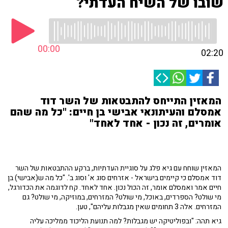
שובו של השיח העדתי?
00:00
02:20
המאזין התייחס להתבטאות של השר דוד
אמסלם והעיתונאי אבישי בן חיים: "כל מה שהם
אומרים, זה נכון - אחד לאחד"
המאזין שוחח עם גיא פלג על סוגיית העדתיות, ברקע ההתבטאות של השר
דוד אמסלם כי קיימים בישראל - אזרחים סוג א' וסוג ב'. "כל מה ש(אבישי) בן
חיים אמר ואמסלם אומר, זה הכול נכון. אחד לאחד. קח לדוגמה את הכדורגל,
מי שולט? הספרדים, באוכל, מי שולט? המזרחים, במוזיקה, מי שולט? גם
המזרחים. אלה 3 תחומים שאין מגבלות עליהם", טען.
גיא תהה: "ובפוליטיקה יש מגבלות? למה תנועת הליכוד ממליכה עליה