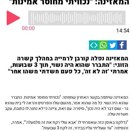
המאזינה: "נכוויתי מחוסר אמינות"
00:00
14:54
המאזינה נפלה קורבן לרמייה במהלך קשרה
הזוגי: "התברר שהוא היה נשוי, תוך 3 שבועות,
אמרתי 'זה לא זה', כל פעם חשדתי משהו אחר"
המאזינה שיתפה בקשר האחרון שחוותה. "נכוויתי מחוסר אמינות. התברר
שהוא היה נשוי. כל מה שהוא אמר, מהשם שלו והפרטים והראה לי בית שהוא
גר - שום דבר לא היה נכון", סיפרה. עם זאת, ציינה כי לא נתנה לו כתובת, עקב
חשדות שלה.
"נדלקנו באופן כזה שאמרתי לו 'אבא שלי רקח את זה מלמעלה'", אמרה,
והוסיפה: "עד שעליתי עליו בבירור, זה לקח 3 שבועות".