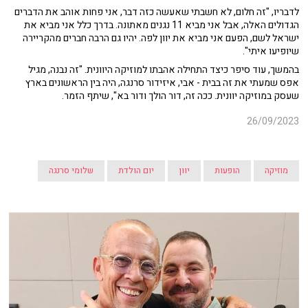
לדבריו, "זה חלום, לא חשבתי שאעשה כזה דבר, אני פחות אוהב את הדברים
הגדולים האלה, אבל אני מביא 11 נגנים מאתונה. בדרך כלל אני מביא את
ישראל לשם, הפעם אני מביא את יוון לפה. יהיו גם הרבה חברים מהקריירה
שיופיעו איתי".
בהמשך, עוד סיפר כיצד התחילה אהבתו למוזיקה היוונית. "זה נבנה, מגיל
אפס שמעתי את זה בבית - אבי, איזידור סרנגה, היה בין הראשונים בארץ
שעסק במוזיקה יוונית. ככה זה, דור הולך ודור בא", שיתף הזמר.
26/09/2023
מוזיקה
הופעות
יוון
יום הולדת
שלומי סרנגה