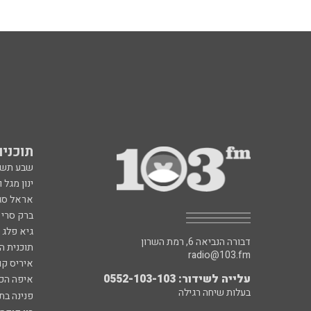
תוכניות fm
שבע תש
ינון מגל 
אראל סג"
ברק סרי 
גיא פלג
דבורה הנביאה 6, רמת השרון
תוכנית ה
radio@103.fm
איריס קו
עלייה לשידור: 0552-103-103
איפה הכ
בעלות שיחה רגילה
פנינה בת