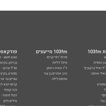
103
103fm מייעצים
פודקאסט
ע
פרופ' רפי קרסו
שבע תשע - 
ובן כספית
מיכל דליות
בן וינון, בקיצו
ל ואיל ברקוביץ'
ד"ר מאיה רוזמן
סג"ל וברקו -
ואלי אוחנה
הרב אפרים בן צבי
ספורט, בקיצו
שיחות לילה
שניים עד ארב
ספורט
קרסו יוצא לא
ל
ככה קמתי
סף
הכול פתוח - א
 צבי
מילים ולחן