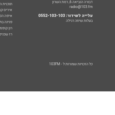
דבורה הנביאה 6, רמת השרון
תוכנית ה
radio@103.fm
איריס קו
עלייה לשידור: 0552-103-103
איפה הכ
בעלות שיחה רגילה
פנינה בת
רון קופמ
רז שכניק
כל הזכויות שמורות ל - 103FM