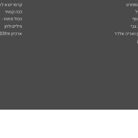
ספורט
קרסו יוצא לא
ל
ככה קמתי
סף
הכול פתוח - א
 צבי
מילים ולחן
ן ואריה אלדד
ארכיון 103fm