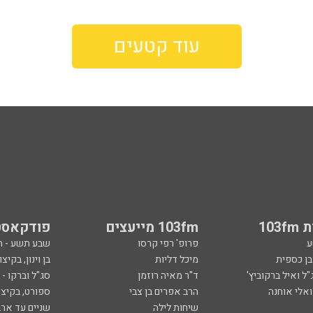
עוד קטעים
103
103fm מייעצים
פודקאסט
ע
פרופ' רפי קרסו
שבע תשע - 
ובן כספית
מיכל דליות
בן וינון, בקיצו
ל ואיל ברקוביץ'
ד"ר מאיה רוזמן
סג"ל וברקו -
ואלי אוחנה
הרב אפרים בן צבי
ספורט, בקיצו
שיחות לילה
שניים עד ארב