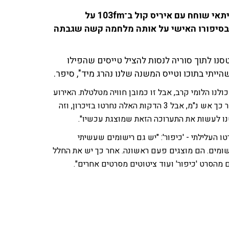
50 שנים למלחמת יום הכיפורים: הבמאי והצלם עמוס גיתאי שוחח עם איריס קול ב־103fm על
 בסיפורו האישי על אותה מלחמה קשה שגבתה
סנו לתוך סוריה לנסות להציל טייסים שהפילו
ייתי בתוכו וטייס המשנה שלנו נהרג מיד", סיפר.
לנו הלומי קרב, אבל זו כמובן חוויה מטלטלת. האירוע
עצמו היה קצר, הוא היה בערך 3 דקות מהרגע שירו את הטיל ואחר כך אש נ"מ, אבל 3 הדקות האלה נחרטו בזיכרון, וזה
נו לעשות את התערוכה הזאת שמוצגת עכשיו".
העלילתי - 'כיפור': "יש גם רישומים שעשיתי
שומים. הם מוצגים פעם ראשונה. אחר כך יש את החלל
הסרט 'כיפור' ועוד ציטוטים מסרטים אחרים".