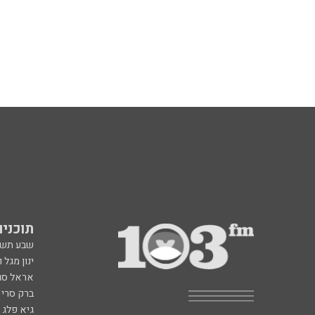
תוכניות fm
שבע תש
ינון מגל 
אראל סג"
ברק סרי 
גיא פלג