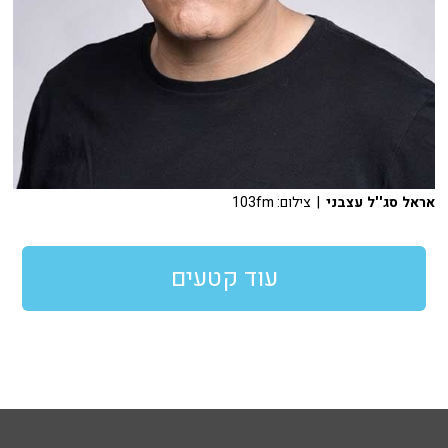
אראל סג''ל עצבני
| צילום: 103fm
עוד קטעים