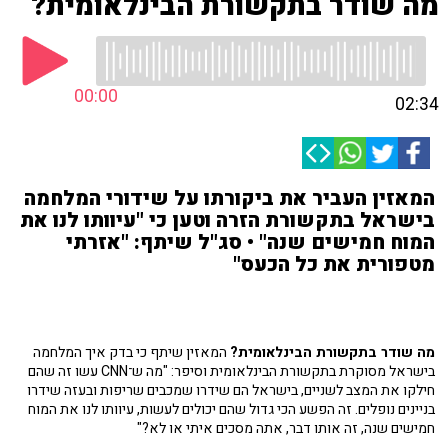
מה שודר בתקשורת הבינלאומית?
00:00
02:34
המאזין העביר את ביקורתו על שידורי המלחמה
בישראל בתקשורת הזרה וטען כי "עיוותו לנו את
המוח חמישים שנה" • סג"ל שיתף: "אזרתי
מטפורית את כל הכעס"
מה שודר בתקשורת הבינלאומית?
המאזין שיתף כי בדק איך המלחמה
בישראל מסוקרת בתקשורת הבינלאומית וסיפר: "מה ש־CNN עשו זה שהם
חילקו את המצב לשניים, בישראל הם שידרו שמכבים שריפות ובעזה שידרו
בניינים נופלים. זה הפשע הכי גדול שהם יכולים לעשות, עיוותו לנו את המוח
חמישים שנה, זה אותו דבר, אתה מסכים איתי או לא?"