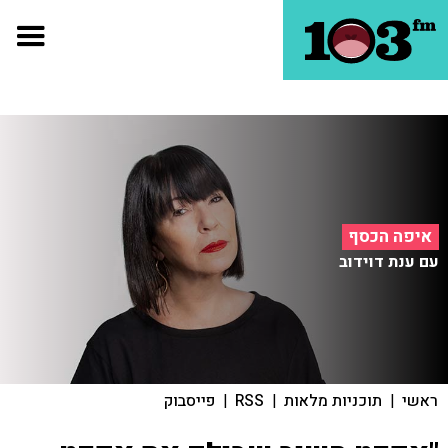
איפה הכסף
עם ענת דוידוב
ראשי
|
תוכניות מלאות
|
RSS
|
פייסבוק