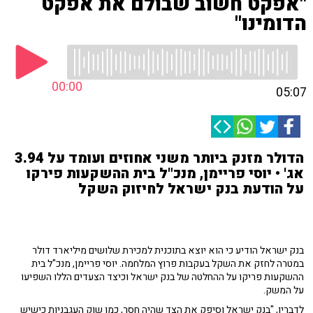
"אפקט חשוב שבולם את אפקט
הדומינו"
00:00
05:07
הדולר מזנק ביותר משני אחוזים ועומד על 3.94
אג' • יוסי פריימן, מנכ"ל בית ההשקעות פירקו
על הודעת בנק ישראל לחיזוק השקל
בנק ישראל הודיע כי הוא יוצא בתוכנית למכירת שלושים מיליארד דולר
במטרה לחזק את השקל בעקבות פרוץ המלחמה. יוסי פריימן, מנכ"ל בית
ההשקעות פריקו על ההחלטה של בנק ישראל וכיצד הצעדים הללו השפיעו
על המשק.
לדבריו, "בנק ישראל וסיפק את הצד שהיה חסר, כמו שוק העגבניות כישיש