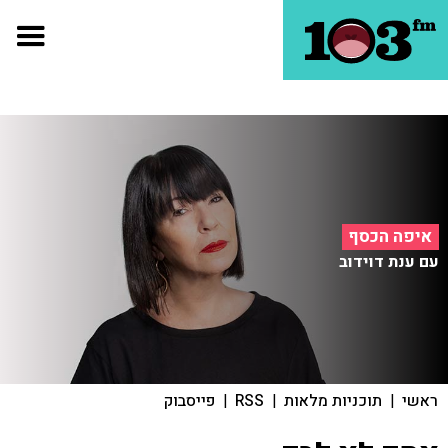
איפה הכסף
עם ענת דוידוב
ראשי
|
תוכניות מלאות
|
RSS
|
פייסבוק