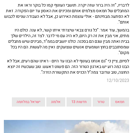
לדבריו, "זה היה ברור שזה יקרה. תושבי העוטף קמו כל בוקר וראו את
המחבלים של חמאס מצלמים אותם ומכינים את האסון עד יום הפקודה. זאת
לא הפתעה מבחינתם - אולי עוצמת האירוע כן, אבל לא העבודה שניסו לכבוש
אותם".
בהמשך, עוד אמר: "כל גורם צבאי שיצרתי איתו קשר, לא ענה. כולם היו
מתים, אני מבין את זה רק היום, לא היה עם מי לדבר. לצד זה, הילדים שלך
בבית ואתה מבין שגם הם בסכנה. כולנו יושבים בממ"ד, מבינים שיש מחבלים
שמסתובבים בחוץ ושומעים אנשים שצועקים. ואין מה לעשות. הם היו בכל
מקום".
לסיום, ציין כי "גם אנחנו בעוטף לא הבנו עד היום - ראינו שהם רעים, אבל לא
הבנו כמה רוע יש בארגון הטרור הזה. הם פשוט דאעש. טוב שעכשיו זה יוצא
החוצה, טוב שדובר צמה"ל הכניס את התקשורת הזרה".
12/10/2023
חמאס
טרור
חדשות 13
אלמוג
ישראל במלחמה