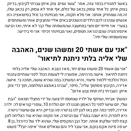
באשר למגוריו בכפר עזה, אמר: "עשר שנים. צוק איתן עברתי לקיבוץ, בדיוק
בצוק איתן. כל אחד עסוק בכאב של כולם, אף אחד לא עסוק רק בכאב שלו,
זה מה שמחזיק אותנו. אני מלא תקווה, אני מבחינתי בר מזל בסיטואציה הזו.
אנשים שנהרגו להם הילדים והשכנים באים אליי ומחבקים אותי ומשתתפים
בצערי. אני חייתי יום וחצי במחשבה שהמשפחה שלי כבר לא איתי, ואז הגיעה
אינפורמציה שהם כנראה חטופים, ואני מבחינתי זכיתי. אני חי בידיעה
שהמשפחה שלי חיה".
"אני עם אשתי 20 ומשהו שנים, האהבה
שלי אליה בלתי ניתנת לתיאור"
"אני עם אשתי 20 ומשהו שנים יחד, מאז הצבא. האהבה שלי אליה בלתי
ניתנת לתיאור. אישה מדהימה, אפשרה לי לעשות הכול. לפני שנתיים עזבתי
הכול והלכתי ללמוד סיעוד, והיא המשיכה במה שהיא עושה, תמכה בי. אישה
אדירה, הקיבוץ מסתמך עליה", סיפר, "עברנו באמצע המלחמה, תוך כדי צוק
איתן. העברתי בית תחת צבע אדום".
המשיך אביחי, ושיתף על ילדיו שנחטפו לרצועה על ידי מחבלי חמאס. "הבת
שלי, יום שישי לפני כל האסון חגגנו לה יום הולדת 10, עופרי קוראים לה. ילדה
אדירה, לפני כמה זמן באו לנגן לנו בגיטרה פה ובדיוק היא עם שיעורי גיטרה.
היא לומדת, היא ישבה בממ"ד עם הגיטרה, אני מקווה שהיא עוד הצליחה לנגן
קצת לפני שלקחו אותה. יובל הבן המקסים שלי, שהוא ילד של כדורגל, בן 8.
יש פה פינת אקס בוקס, אני עובר ליד והם שואלים אותי 'איפה יובל?' פשוט