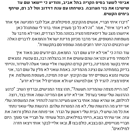
אביחי לשער בסיס הקריה בתל אביב, והודיע כי יישאר שם עד
שישיבו את בני הערובה. בשיחתו עם ענת דוידוב וטל לב רם, שיתף
בימים הקשים.
"דיברו איתי חבריי, אנשים מהקיבוץ, פסיכולוגים, אבל לגבי הפגישה אף אחד
לא דיבר איתי", אמר. "זה לא כל כך מעניין אותי. ברור לי שמתנהל כאן
איזשהו מצב של דיסאינפורמציה בכוונה מכל הצדדים, ואני לא מדבר על
משפחות החטופים, אני מדבר מכיוון מדינת ישראל והחמאס. לדברים האלה
יש היבטים הרבה יותר רחבים ממה שמפורסם בתקשורת".
עוד הודה כי "אני לא יודע שום דבר. החמאס, הם יודעים טוב מאוד איך
להסתיר מידע וכנראה שהם עושים את זה בהצלחה רבה, גם עכשיו. נמצאים
איתי בקשר מהמדינה, בדיוק קודם התקשרו אליי שאני אעלה לשידור, והייתי
בדיוק בממתינה עם נציגה מהמדינה. באמת שאני לא מלין על שום דבר, אני
עכשיו נמצא בשפיים יחד עם הקיבוץ. יש פה תמיכה, מעטפת מושלמת. אין
איפורמציה. להגיד לך אם למישהו יש ולא אומרים לי? אני לא יודע".
"מה היית מצפה שהמדינה תעשה?", תהו צמד המגישים, וברדוץ השיב: "כרגע
ההרגשה שלי שאני בערפל. אני לא יודע אם המדינה שמה אותי בצד, רוצה
להילחם, או שהיא שמה אותי בראש מעיינה ורוצה להחזיר את המשפחה שלי.
אני יודע מה הרגשות שלי, לא מה המטרות שלהם. הרגשות שלי שאני נתתי
את כל מה שיש לי, הבית שלי ראשון על הגדר. אני פותח את החלון ורואה את
עזה. אני שירתי בצבא, הייתי במילואים, הכול עשיתי. על חבריי אני סומך. היום
חבריי מגוייסים, הם בצבא, כולם בצו 8, ובאו אליי לבקר אותי ויצאו חזרה
למילואים".