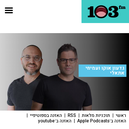
גדעון אוקו ועמיחי
אתאלי
ראשי
|
תוכניות מלאות
|
RSS
|
האזנה בספוטיפיי
|
האזנה ב־Apple Podcasts
|
האזנה ב־youtube