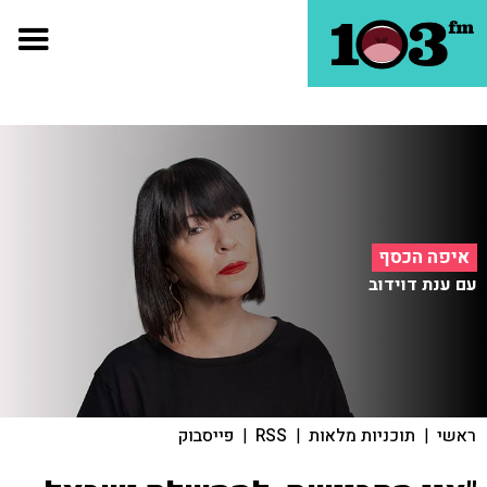
איפה הכסף
עם ענת דוידוב
ראשי
|
תוכניות מלאות
|
RSS
|
פייסבוק