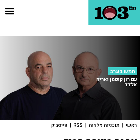
חמש בערב
עם רון קופמן ואריה
אלדד
ראשי
|
תוכניות מלאות
|
RSS
|
פייסבוק