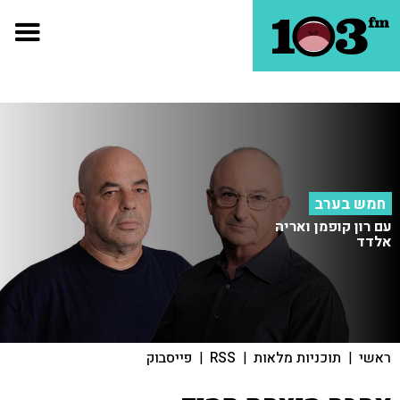
חמש בערב
עם רון קופמן ואריה
אלדד
ראשי
|
תוכניות מלאות
|
RSS
|
פייסבוק