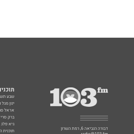
תוכניות fm
שבע תש
ינון מגל 
אראל סג"
ברק סרי 
גיא פלג
דבורה הנביאה 6, רמת השרון
תוכנית ה