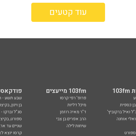
עוד קטעים
103
103fm מייעצים
פודקאסט
ע
פרופ' רפי קרסו
שבע תשע - 
ובן כספית
מיכל דליות
בן וינון, בקיצו
ל ואיל ברקוביץ'
ד"ר מאיה רוזמן
סג"ל וברקו -
ואלי אוחנה
הרב אפרים בן צבי
ספורט, בקיצו
שיחות לילה
שניים עד ארב
ספורט
קרסו יוצא לא