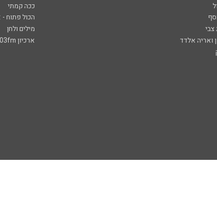
ל
ככה קמתי
סף
הכול פתוח - א
 צבי
מילים ולחן
ן ואריה אלדד
ארכיון 103fm