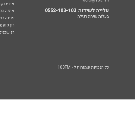
radio@103.fm
איריס קו
עלייה לשידור: 0552-103-103
איפה הכ
בעלות שיחה רגילה
פנינה בת
רון קופמ
רז שכניק
כל הזכויות שמורות ל - 103FM