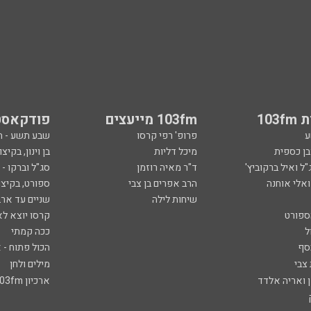
103
103fm מייעצים
פודקאסט
ע
פרופ' רפי קרסו
שבע תשע - 
ובן כספית
מיכל דליות
בן וינון, בקיצו
ל ואיל ברקוביץ'
ד"ר מאיה רוזמן
סג"ל וברקו -
ואלי אוחנה
הרב אפרים בן צבי
ספורט, בקיצו
שיחות לילה
שניים עד ארב
ספורט
קרסו יוצא לא
ל
ככה קמתי
סף
הכול פתוח - א
 צבי
מילים ולחן
ן ואריה אלדד
ארכיון 103fm