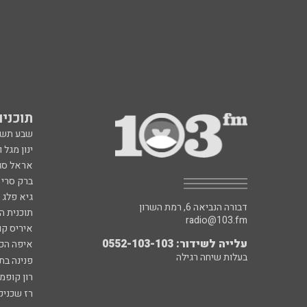
תוכניות fm
שבע תש
ינון מגל 
אראל סג"
ברק סרי 
גיא פלג
דבורה הנביאה 6, רמת השרון
תוכנית ה
radio@103.fm
איריס קו
עלייה לשידור: 0552-103-103
איפה הכ
בעלות שיחה רגילה
פנינה בת
רון קופמ
רז שכניק