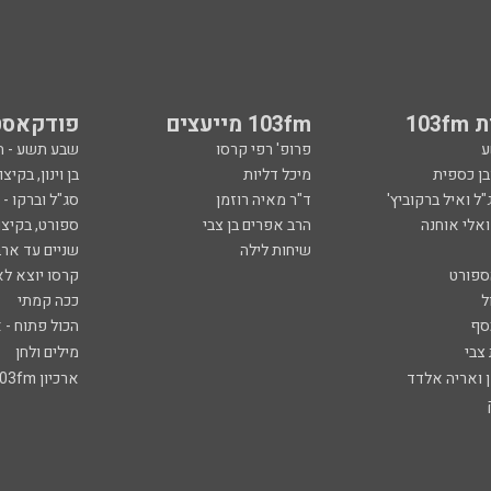
103
103fm מייעצים
פודקאסט
ע
פרופ' רפי קרסו
שבע תשע - 
ובן כספית
מיכל דליות
בן וינון, בקיצו
ל ואיל ברקוביץ'
ד"ר מאיה רוזמן
סג"ל וברקו -
ואלי אוחנה
הרב אפרים בן צבי
ספורט, בקיצו
שיחות לילה
שניים עד ארב
ספורט
קרסו יוצא לא
ל
ככה קמתי
סף
הכול פתוח - א
 צבי
מילים ולחן
ן ואריה אלדד
ארכיון 103fm