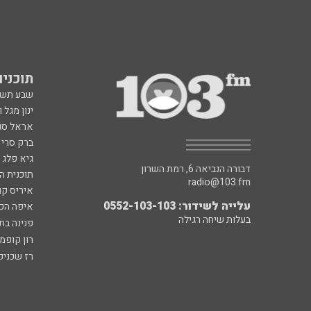
תוכניות fm
שבע תש
ינון מגל 
אראל סג"
ברק סרי 
גיא פלג
דבורה הנביאה 6, רמת השרון
תוכנית ה
radio@103.fm
איריס קו
עלייה לשידור: 0552-103-103
איפה הכ
בעלות שיחה רגילה
פנינה בת
רון קופמ
רז שכניק