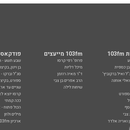
103
103fm מייעצים
פודקאסט
ע
פרופ' רפי קרסו
שבע תשע - 
ובן כספית
מיכל דליות
בן וינון, בקיצו
ל ואיל ברקוביץ'
ד"ר מאיה רוזמן
סג"ל וברקו -
ואלי אוחנה
הרב אפרים בן צבי
ספורט, בקיצו
שיחות לילה
שניים עד ארב
ספורט
קרסו יוצא לא
ל
ככה קמתי
סף
הכול פתוח - א
 צבי
מילים ולחן
ן ואריה אלדד
ארכיון 103fm