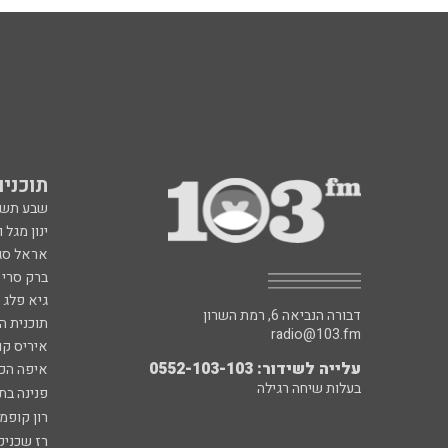
תוכניות fm
שבע תש
ינון מגל 
אראל סג"
ברק סרי 
גיא פלג
דבורה הנביאה 6, רמת השרון
תוכנית ה
radio@103.fm
איריס קו
עלייה לשידור: 0552-103-103
איפה הכ
בעלות שיחה רגילה
פנינה בת
רון קופמ
רז שכניק