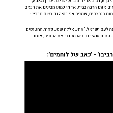
את הדבר הזה", הדגיש, והתייחס לשכול של משפחתו: "הייתי בן 8, רביב אחי היה בן 9, יש לנו זיכרון מאבא,
ים אותו הרבה בבית, אז מי כמונו מבינים את הכאב
ות הנרצחים, שמפה אני רוצה גם בשם חבריי -
יתנה לעם ישראל. "אינשאללה שמשפחות החטופים
משפחות שאיבדו וראו מקרוב את התופת, אנחנו
יבו' - 'כאב של לוחמים':