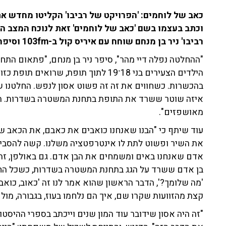
כאב של לוחמים: 'הפרויקט של רביבו' הקליטו מחדש את
וכתב בעצמו בשם 'כאב של לוחמים' זאת לנוכח המצב הכ
רביבו' ניר בן מנחם שוחח עם איריס קול ב-103fm וסיפר על ההחלטה לחדש את השיר.
"ההחלטה נפלה דיי מהר", סיפר ניר בן מנחם, "פתאום הת
הילדים הצעירים בני 18־19 לתוך תופת, ש
בהכשרות. כשחווים את זה זה פשוט אסון לנפש. החלטנו שאנח
איזה שוטר ששרד את התופת בתחנת המשטרה בשדרות. הוא
מאושפזים".
עוד שיתף כי "הבנו שאנחנו כואבים את כאבם, את הכאב ש
את השיר ופשוט לתת לו אינטרפטציה משלנו. קשה להסביר 
אדם שאנחנו באים ומשמחים את הבן אדם. גם באולפן, זה
בן אדם ששרד על הגג בתחנת המשטרה בשדרות, כשכל החברי
'מה שלומך?', הדבר הראשון שהוא אמר לנו זה 'כאוב, כואב ל
קצת מהזוועות שקרו שם, איך הם נלחמו בעוז, בגבורה, מול
"זה היה אסון שידובר עוד המון שנים וייכתב בספרי ההיסט